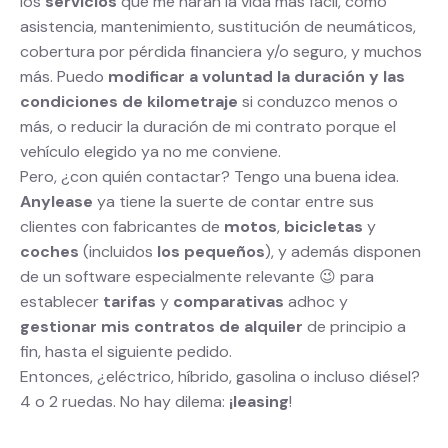
los
servicios
que me harán la vida más fácil, como
asistencia, mantenimiento, sustitución de neumáticos,
cobertura por pérdida financiera y/o seguro, y muchos
más. Puedo
modificar a voluntad la duración y las
condiciones de kilometraje
si conduzco menos o
más, o reducir la duración de mi contrato porque el
vehículo elegido ya no me conviene.
Pero, ¿con quién contactar? Tengo una buena idea.
Anylease
ya tiene la suerte de contar entre sus
clientes con fabricantes de
motos
,
bicicletas
y
coches
(incluidos
los pequeños
), y además disponen
de un software especialmente relevante 😉 para
establecer
tarifas
y
comparativas
adhoc y
gestionar mis contratos
de
alquiler
de principio a
fin, hasta el siguiente pedido.
Entonces, ¿eléctrico, híbrido, gasolina o incluso diésel?
4 o 2 ruedas. No hay dilema:
¡leasing
!